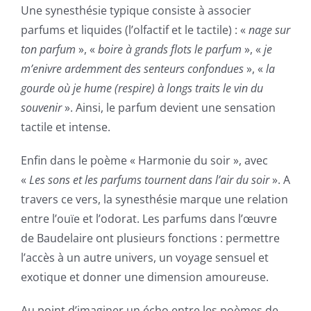
Une synesthésie typique consiste à associer
parfums et liquides (l’olfactif et le tactile) : «
nage sur
ton parfum
», «
boire à grands flots le parfum
», «
je
m’enivre ardemment des senteurs confondues
», «
la
gourde où je hume (respire) à longs traits le vin du
souvenir
». Ainsi, le parfum devient une sensation
tactile et intense.
Enfin dans le poème « Harmonie du soir », avec
«
Les sons et les parfums tournent dans l’air du soir
». A
travers ce vers, la synesthésie marque une relation
entre l’ouïe et l’odorat. Les parfums dans l’œuvre
de Baudelaire ont plusieurs fonctions : permettre
l’accès à un autre univers, un voyage sensuel et
exotique et donner une dimension amoureuse.
Au point d’imaginer un écho entre les poèmes de