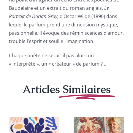
Baudelaire et un extrait du roman anglais,
Le
Portrait de Dorian Gray
, d’Oscar Wilde (1890) dans
lequel le parfum prend une dimension mystique,
passionnelle. Il évoque des réminiscences d’amour,
trouble l’esprit et souille l’imagination.
Chaque poète ne serait-il pas alors un
« interprète », un « créateur » de parfum ? …
Articles
Similaires
Maison
Guerlain :
Des
r
Mucha, un
Parfums &