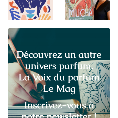
Style, un
des
Art
Artistes
comme des
Abeilles
Découvrez un autre
univers parfum.
La Voix du parfum
Le Mag
Inscrivez-vous à
notre newsletter !