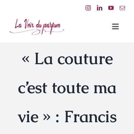
Passer
au
contenu
Toggl
Naviga
Expériences sensorielles
« La couture
A propos
c’est toute ma
Le Mag | Podcast
Offres en Communication
vie » : Francis
Contact