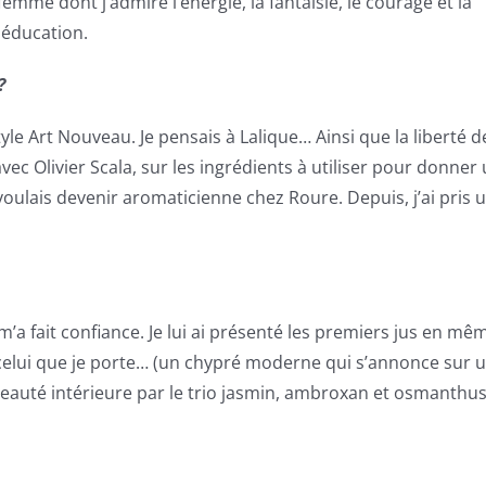
emme dont j’admire l’énergie, la fantaisie, le courage et la
 éducation.
?
yle Art Nouveau. Je pensais à Lalique… Ainsi que la liberté d
vec Olivier Scala, sur les ingrédients à utiliser pour donner
 voulais devenir aromaticienne chez Roure. Depuis, j’ai pris 
et m’a fait confiance. Je lui ai présenté les premiers jus en m
est celui que je porte… (un chypré moderne qui s’annonce sur 
 beauté intérieure par le trio jasmin, ambroxan et osmanthus,