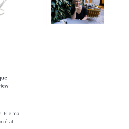
que
view
. Elle ma
un état