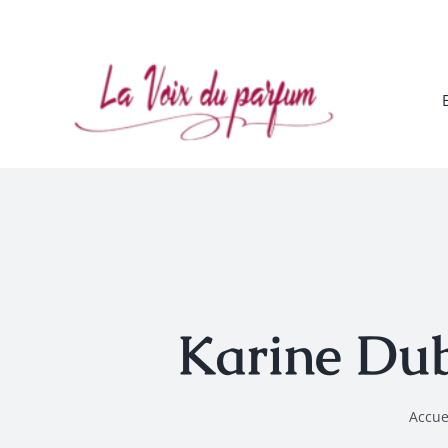
Passer
au
contenu
Karine Dub
Accue