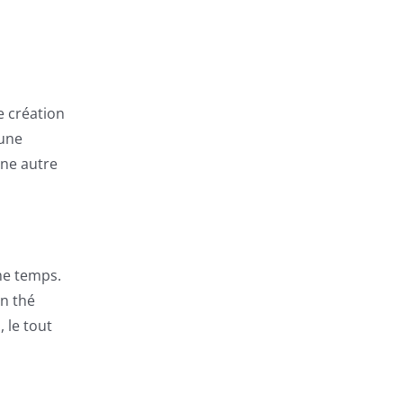
e création
 une
une autre
ême temps.
un thé
 le tout