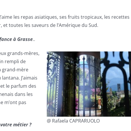
ime les repas asiatiques, ses fruits tropicaux, les recettes
r, et toutes les saveurs de l’Amérique du Sud.
nfance à Grasse
..
deux grands-mères,
in rempli de
ma grand-mère
 lantana. J’aimais
et le parfum des
omenais dans les
ne m’ont pas
@ Rafaela CAPRARUOLO
 votre métier ?