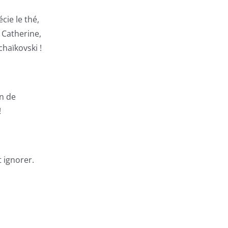
cie le thé,
e Catherine,
chaïkovski !
on de
!
t ignorer.